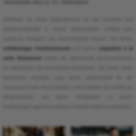
TRAGENDE ROLLE ZU VERGEBEN
Möchtest du deine Begeisterung für die Kulinarik und
Gastfreundschaft in einem dynamischen Umfeld zum
Ausdruck bringen? Als renommiertes Resort mit einem
erstklassigen Hotelrestaurant
und einem
exquisiten à la
carte Restaurant
bieten wir spannende Karrierechancen
für talentierte und freundliche Mitarbeiter, die unser Team
bereichern möchten. Lass deine Leidenschaft für die
Gastronomie bei uns erstrahlen und entdecke die Vielfalt an
Möglichkeiten, um deine Fähigkeiten in einem
erstklassigen gastronomischen Umfeld weiterzuentwickeln.