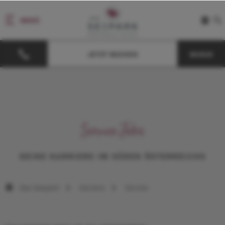
MENÜ
JETZT BUCHEN
BONUS
Service Jobs
DEINE KARRIERE IM SÜDEN ÖSTERREICHS
Das Seepark
Karriere
Service