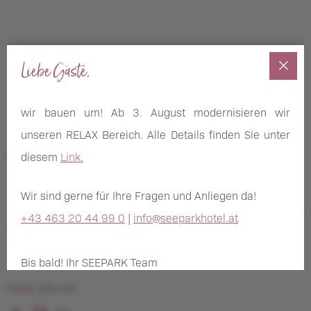
Benefits
Liebe Gäste,
Werte & Philosophie
Nachhaltigkeit & Arbeitskultur
wir bauen um! Ab 3. August modernisieren wir
unseren RELAX Bereich. Alle Details finden Sie unter
diesem
Link.
NEWSLETTER ANMELDUNG
Wir sind gerne für Ihre Fragen und Anliegen da!
+43 463 20 44 99 0
|
info@seeparkhotel.at
Neuigkeiten, Angebote und Aktuelles der Pletzer Resorts
Bis bald! Ihr SEEPARK Team
FOLGE UNS AUF