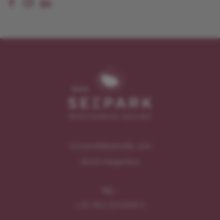
Universitätsstraße 104
9020
Klagenfurt
TEL.:
+43 463 204499 0