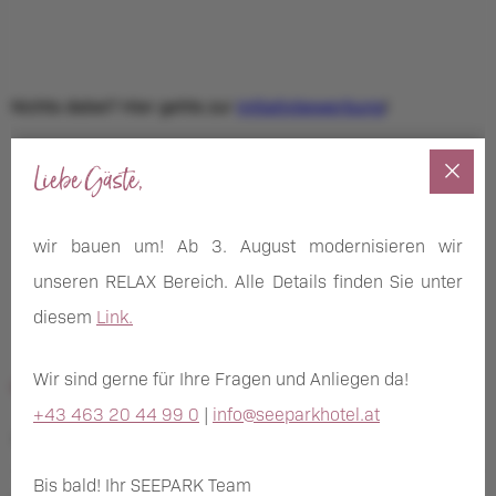
Liebe Gäste,
Benefits
Werte & Philosophie
wir bauen um! Ab 3. August modernisieren wir
Nachhaltigkeit & Arbeitskultur
unseren RELAX Bereich. Alle Details finden Sie unter
diesem
Link.
Wir sind gerne für Ihre Fragen und Anliegen da!
NEWSLETTER ANMELDUNG
+43 463 20 44 99 0
|
info@seeparkhotel.at
Bis bald! Ihr SEEPARK Team