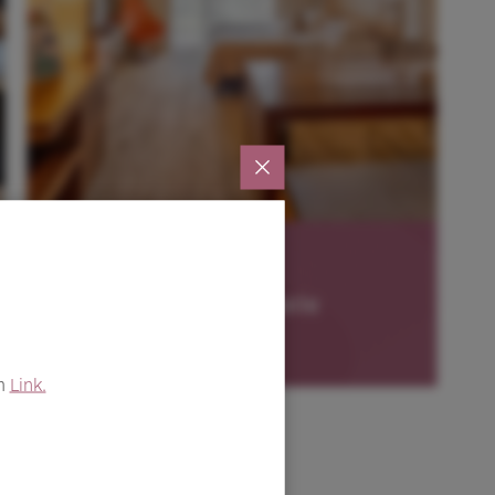
Direktbuchungsvorteile
em
Link.