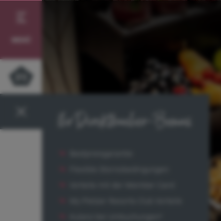
MENÜ
Ihr Direktbucher-Bonus
Bestpreisgarantie
Flexible Stornobedingungen
Vorteile mit der Member Card
My Pletzer Resorts Club Vorteile
Kulanz bei Umbuchungen*