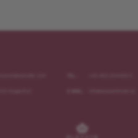
iversitätsstraße 104
+43 463 204499 0
TEL.:
020
Klagenfurt
info@seeparkhotel.at
E-MAIL: